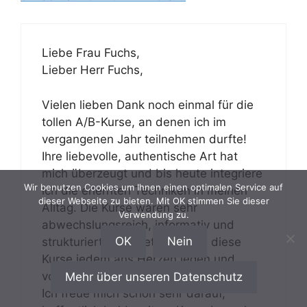
Liebe Frau Fuchs,
Lieber Herr Fuchs,
Vielen lieben Dank noch einmal für die
tollen A/B-Kurse, an denen ich im
vergangenen Jahr teilnehmen durfte!
Ihre liebevolle, authentische Art hat
mich überzeugt und bis heute integriere
Wir benutzen Cookies um Ihnen einen optimalen Service auf
ich die erlernten Techniken in meinen
dieser Webseite zu bieten. Mit OK stimmen Sie dieser
Alltag. Die Kurse waren sehr
Verwendung zu.
abwechslungsreich, informativ und
OK
Nein
strukturiert gestaltet. Ich kann diese
Kurse jedem ans Herzen legen und
voller Überzeugung weiterempfehlen.
Mehr über unseren Datenschutz
Ich freue mich schon sehr darauf,